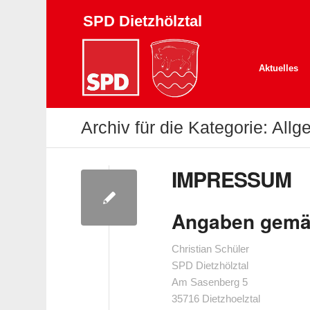
SPD Dietzhölztal
Aktuelles
Archiv für die Kategorie: All
IMPRESSUM
Angaben gemä
Christian Schüler
SPD Dietzhölztal
Am Sasenberg 5
35716 Dietzhoelztal