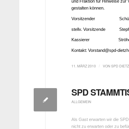
und Fraktion für Hinweise zu
gestalten können.
Vorsitzender Schüler, 
stellv. Vorsitzende Steph
Kassierer Ströher, 
Kontakt: Vorstand@spd-dietzho
11. MÄRZ 2010
VON
SPD DIET
/
SPD STAMMTI
ALLGEMEIN
Als Gast erwarten wir die SPD
nicht zu erwarten oder zu befür