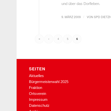
und über das Dorfleben.
9. MÄRZ 2009
VON
SPD DIETZ
/
«
‹
4
5
6
SEITEN
Aktuelles
Bürgermeisterwahl 2025
Fraktion
Ortsverein
Impressum
Datenschutz