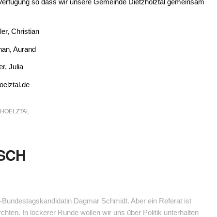
r Verfügung so dass wir unsere Gemeinde Dietzhölztal gemeinsam
Christian
an, Aurand
Julia
elztal.de
ZHOELZTAL
SCH
-Bundestagskandidatin Dagmar Schmidt. Aber ein Referat ist
chten. In lockerer Runde wollen wir uns über Politik unterhalten