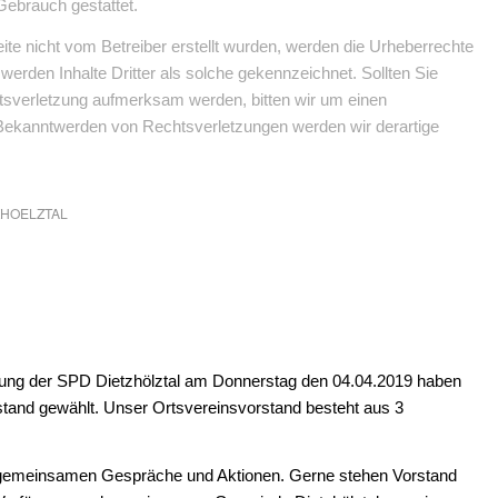
Gebrauch gestattet.
Seite nicht vom Betreiber erstellt wurden, werden die Urheberrechte
 werden Inhalte Dritter als solche gekennzeichnet. Sollten Sie
tsverletzung aufmerksam werden, bitten wir um einen
Bekanntwerden von Rechtsverletzungen werden wir derartige
ZHOELZTAL
ung der SPD Dietzhölztal am Donnerstag den 04.04.2019 haben
rstand gewählt. Unser Ortsvereinsvorstand besteht aus 3
ie gemeinsamen Gespräche und Aktionen. Gerne stehen Vorstand