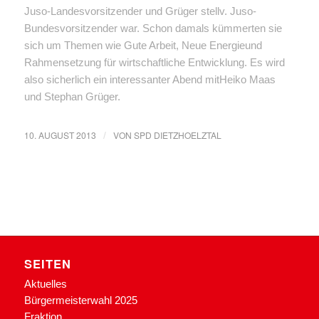
Juso-Landesvorsitzender und Grüger stellv. Juso-
Bundesvorsitzender war. Schon damals kümmerten sie
sich um Themen wie Gute Arbeit, Neue Energieund
Rahmensetzung für wirtschaftliche Entwicklung. Es wird
also sicherlich ein interessanter Abend mitHeiko Maas
und Stephan Grüger.
10. AUGUST 2013
VON
SPD DIETZHOELZTAL
/
SEITEN
Aktuelles
Bürgermeisterwahl 2025
Fraktion