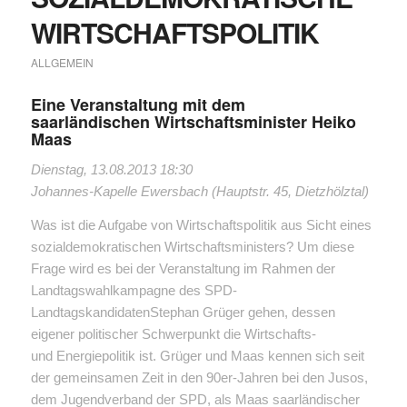
WIRTSCHAFTSPOLITIK
ALLGEMEIN
Eine Veranstaltung mit dem
saarländischen Wirtschaftsminister Heiko
Maas
Dienstag, 13.08.2013 18:30
Johannes-Kapelle Ewersbach (Hauptstr. 45, Dietzhölztal)
Was ist die Aufgabe von Wirtschaftspolitik aus Sicht eines
sozialdemokratischen Wirtschaftsministers? Um diese
Frage wird es bei der Veranstaltung im Rahmen der
Landtagswahlkampagne des SPD-
LandtagskandidatenStephan Grüger gehen, dessen
eigener politischer Schwerpunkt die Wirtschafts-
und Energiepolitik ist. Grüger und Maas kennen sich seit
der gemeinsamen Zeit in den 90er-Jahren bei den Jusos,
dem Jugendverband der SPD, als Maas saarländischer